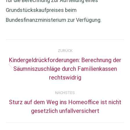
für die Berechnung zur Aufteilung eines
Grundstückskaufpreises beim
Bundesfinanzministerium zur Verfügung.
Kommentarnavigation
ZURÜCK
Kindergeldrückforderungen: Berechnung der
Säumniszuschläge durch Familienkassen
Vorheriger
rechtswidrig
Beitrag:
NÄCHSTES
Sturz auf dem Weg ins Homeoffice ist nicht
Nächster
gesetzlich unfallversichert
Beitrag: