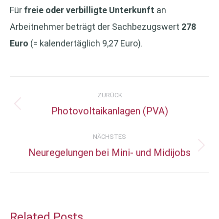
Für
freie oder verbilligte Unterkunft
an
Arbeitnehmer beträgt der Sachbezugswert
278
Euro
(= kalendertäglich 9,27 Euro).
Kommentarnavigation
ZURÜCK
Photovoltaikanlagen (PVA)
Vorheriger
Beitrag:
NÄCHSTES
Neuregelungen bei Mini- und Midijobs
Nächster
Beitrag:
Related Posts