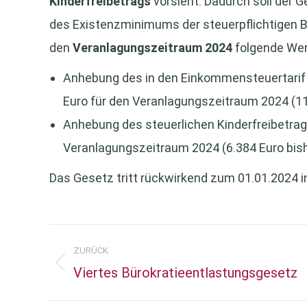
Kinderfreibetrags
vorsieht. Dadurch soll der 
des Existenzminimums der steuerpflichtigen B
den
Veranlagungszeitraum 2024
folgende Wer
Anhebung des in den Einkommensteuertarif i
Euro für den Veranlagungszeitraum 2024 (11
Anhebung des steuerlichen Kinderfreibetrag
Veranlagungszeitraum 2024 (6.384 Euro bish
Das Gesetz tritt rückwirkend zum 01.01.2024 in
Kommentarnavigation
ZURÜCK
Viertes Bürokratieentlastungsgesetz
Vorheriger
Beitrag: