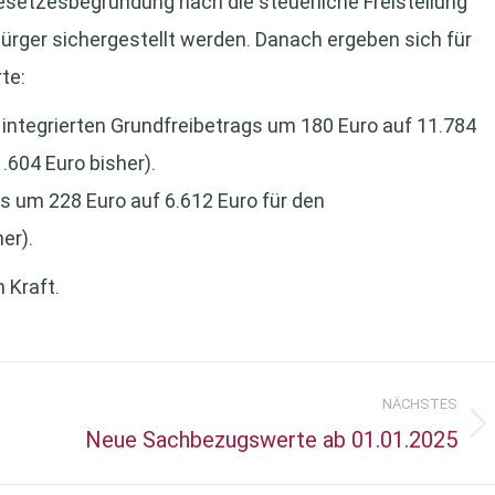
Gesetzesbegründung nach die steuerliche Freistellung
ürger sichergestellt werden. Danach ergeben sich für
te:
ntegrierten Grundfreibetrags um 180 Euro auf 11.784
.604 Euro bisher).
s um 228 Euro auf 6.612 Euro für den
er).
 Kraft.
NÄCHSTES
Neue Sachbezugswerte ab 01.01.2025
Nächster
Beitrag: