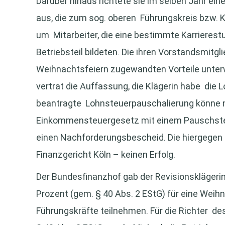
Darüber hinaus richtete sie im selben Jahr ein
aus, die zum sog. oberen Führungskreis bzw. 
um Mitarbeiter, die eine bestimmte Karrierest
Betriebsteil bildeten. Die ihren Vorstandsmitg
Weihnachtsfeiern zugewandten Vorteile unter
vertrat die Auffassung, die Klägerin habe die
beantragte Lohnsteuerpauschalierung könne ni
Einkommensteuergesetz mit einem Pauschsteu
einen Nachforderungsbescheid. Die hiergegen g
Finanzgericht Köln – keinen Erfolg.
Der Bundesfinanzhof gab der Revisionsklägeri
Prozent (gem. § 40 Abs. 2 EStG) für eine Weihn
Führungskräfte teilnehmen. Für die Richter d