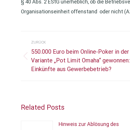
§ 40 Abs. 2 EStG unerheblich, ob die Betriebsve
Organisationseinheit offenstand oder nicht (Az
Kommentarnavigation
ZURÜCK
550.000 Euro beim Online-Poker in der
Variante „Pot Limit Omaha“ gewonnen:
Vorheriger
Einkünfte aus Gewerbebetrieb?
Beitrag:
Related Posts
Hinweis zur Ablösung des