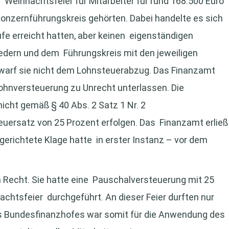
e Weihnachtsfeier für Mitarbeiter für rund 168.500 Euro
Konzernführungskreis gehörten. Dabei handelte es sich
ufe erreicht hatten, aber keinen eigenständigen
liedern und dem Führungskreis mit den jeweiligen
warf sie nicht dem Lohnsteuerabzug. Das Finanzamt
 Lohnversteuerung zu Unrecht unterlassen. Die
cht gemäß § 40 Abs. 2 Satz 1 Nr. 2
ersatz von 25 Prozent erfolgen. Das Finanzamt erließ
erichtete Klage hatte in erster Instanz – vor dem
n Recht. Sie hatte eine Pauschalversteuerung mit 25
achtsfeier durchgeführt. An dieser Feier durften nur
es Bundesfinanzhofes war somit für die Anwendung des