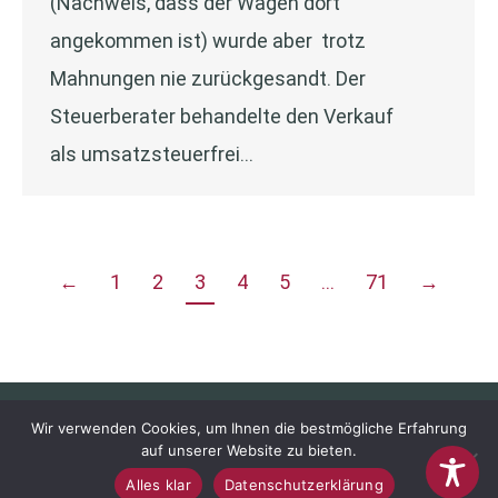
(Nachweis, dass der Wagen dort
angekommen ist) wurde aber trotz
Mahnungen nie zurückgesandt. Der
Steuerberater behandelte den Verkauf
als umsatzsteuerfrei…
←
1
2
3
4
5
…
71
→
Wir verwenden Cookies, um Ihnen die bestmögliche Erfahrung
auf unserer Website zu bieten.
Dr. Harder & Kollegen Steuerberatungsgesellschaft mbH · Lenzhalde
Alles klar
Datenschutzerklärung
40 · 70192 Stuttgart