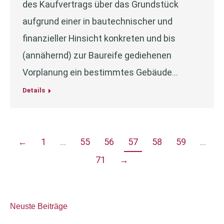
des Kaufvertrags über das Grundstück
aufgrund einer in bautechnischer und
finanzieller Hinsicht konkreten und bis
(annähernd) zur Baureife gediehenen
Vorplanung ein bestimmtes Gebäude…
Details
←
1
…
55
56
57
58
59
…
71
→
Neuste Beiträge